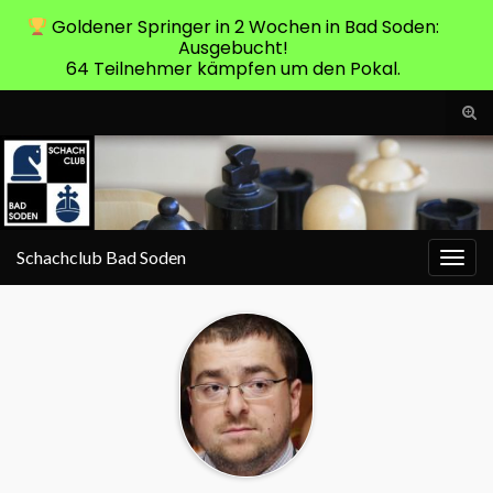
Goldener Springer in 2 Wochen in Bad Soden:
Ausgebucht!
64 Teilnehmer kämpfen um den Pokal.
Suc
ums
Search for:
Schachclub Bad Soden
Navi
umsc