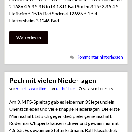
2 1686 4.5 3.5 3 Nied 4 1341 Bad Soden 3 1553 3.5 4.5
Hofheim 5 1516 Bad Soden 4 1269 6.5 1.5 4
Hattersheim 3 1246 Bad …
Weiterlesen
Kommentar hinterlassen
Pech mit vielen Niederlagen
Von
Boerries Wendling
unter
Nachrichten
9. November 2016
Am 3. MTS-Spieltag gab es leider nur 3 Siege und ein
Unentschieden und viele knappe Niederlagen. Die erste
Mannschaft tat sich gegen die Spielergemeinschaft
Rödermark/Eppertshausen schwer und gewann nur mit
4,5:3,5. Es gewannen Stefan Erdmann, Ralf Nagelsdiek