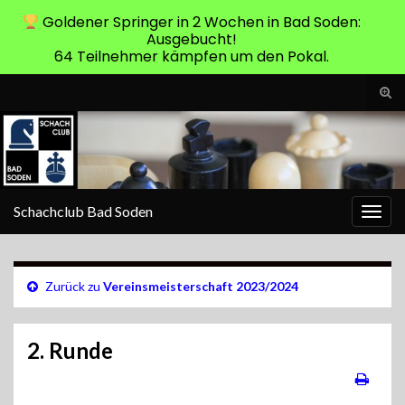
Goldener Springer in 2 Wochen in Bad Soden:
Ausgebucht!
64 Teilnehmer kämpfen um den Pokal.
Suc
ums
Search for:
Schachclub Bad Soden
Navi
umsc
Zurück zu
Vereinsmeisterschaft 2023/2024
2. Runde