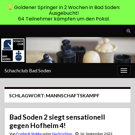
Goldener Springer in 2 Wochen in Bad Soden:
Ausgebucht!
64 Teilnehmer kämpfen um den Pokal.
Suc
ums
Search for:
Schachclub Bad Soden
Navi
umsc
SCHLAGWORT:
MANNSCHAFTSKAMPF
Bad Soden 2 siegt sensationell
gegen Hofheim 4!
Von
Frederik Stobbe
unter
Nachrichten
16. September 2023