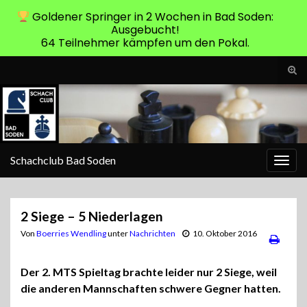
Goldener Springer in 2 Wochen in Bad Soden:
Ausgebucht!
64 Teilnehmer kämpfen um den Pokal.
Suc
ums
Search for:
Schachclub Bad Soden
Navi
umsc
2 Siege – 5 Niederlagen
Von
Boerries Wendling
unter
Nachrichten
10. Oktober 2016
Der 2. MTS Spieltag brachte leider nur 2 Siege, weil
die anderen Mannschaften schwere Gegner hatten.