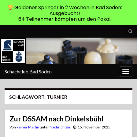
Goldener Springer in 2 Wochen in Bad Soden:
Ausgebucht!
64 Teilnehmer kämpfen um den Pokal.
Suc
ums
Search for:
Schachclub Bad Soden
Navi
umsc
SCHLAGWORT:
TURNIER
Zur DSSAM nach Dinkelsbühl
Von
Reiner Martin
unter
Nachrichten
15. November 2025