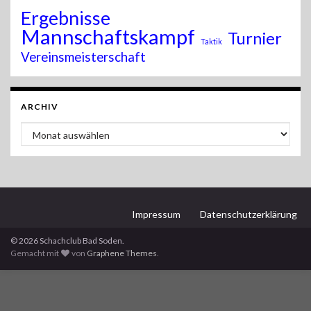
Ergebnisse
Mannschaftskampf
Turnier
Taktik
Vereinsmeisterschaft
ARCHIV
Archiv
Impressum
Datenschutzerklärung
© 2026 Schachclub Bad Soden.
Gemacht mit
von
Graphene Themes
.