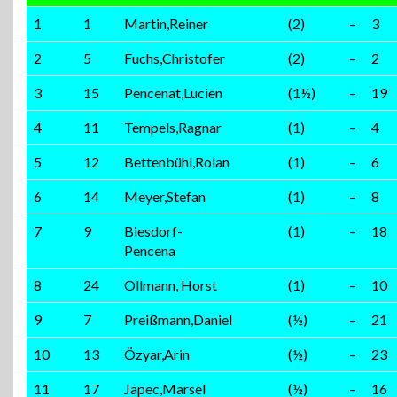
1
1
Martin,Reiner
(2)
–
3
2
5
Fuchs,Christofer
(2)
–
2
3
15
Pencenat,Lucien
(1½)
–
19
4
11
Tempels,Ragnar
(1)
–
4
5
12
Bettenbühl,Rolan
(1)
–
6
6
14
Meyer,Stefan
(1)
–
8
7
9
Biesdorf-
(1)
–
18
Pencena
8
24
Ollmann, Horst
(1)
–
10
9
7
Preißmann,Daniel
(½)
–
21
10
13
Özyar,Arin
(½)
–
23
11
17
Japec,Marsel
(½)
–
16