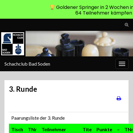
Goldener Springer in 2 Wochen i
64 Teilnehmer kämpfen 
Suc
ums
Search for:
Schachclub Bad Soden
Navi
umsc
3. Runde
Paarungsliste der 3. Runde
Tisch
TNr
Teilnehmer
Tite
Punkte
–
TN