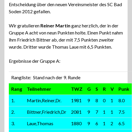
Entscheidung über den neuen Vereinsmeister des SC Bad
Soden 2012 gefallen.
Wir gratulieren
Reiner Martin
ganz herzlich, der in der
Gruppe A acht von neun Punkten holte. Einen Punkt nahm
ihm Friedrich Bittner ab, der mit 7,5 Punkten zweiter
wurde. Dritter wurde Thomas Laue mit 6,5 Punkten.
Ergebnisse der Gruppe A:
Rangliste: Stand nach der 9. Runde
Rang
Teilnehmer
TWZ
G
S
R
V
Punk
1.
Martin,Reiner,Dr.
1981
9
8
0
1
8.0
2.
Bittner,Friedrich,Dr
2081
9
7
1
1
7.5
3.
Laue,Thomas
1880
9
6
1
2
6.5