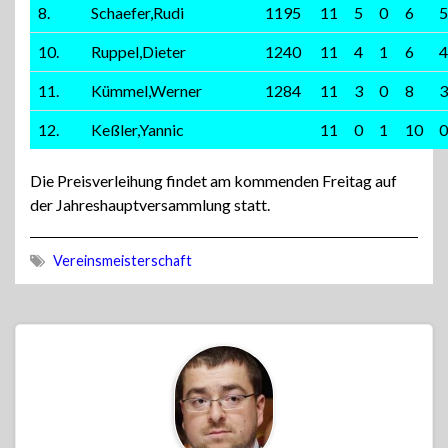
8.
Schaefer,Rudi
1195
11
5
0
6
5
10.
Ruppel,Dieter
1240
11
4
1
6
4
11.
Kümmel,Werner
1284
11
3
0
8
3
12.
Keßler,Yannic
11
0
1
10
0
Die Preisverleihung findet am kommenden Freitag auf
der Jahreshauptversammlung statt.
Vereinsmeisterschaft