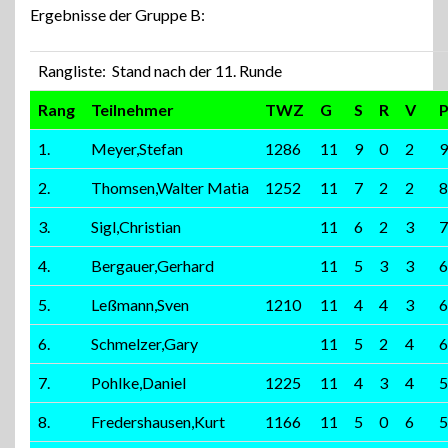
Ergebnisse der Gruppe B:
Rangliste: Stand nach der 11. Runde
Rang
Teilnehmer
TWZ
G
S
R
V
1.
Meyer,Stefan
1286
11
9
0
2
9
2.
Thomsen,Walter Matia
1252
11
7
2
2
8
3.
Sigl,Christian
11
6
2
3
7
4.
Bergauer,Gerhard
11
5
3
3
6
5.
Leßmann,Sven
1210
11
4
4
3
6
6.
Schmelzer,Gary
11
5
2
4
6
7.
Pohlke,Daniel
1225
11
4
3
4
5
8.
Fredershausen,Kurt
1166
11
5
0
6
5