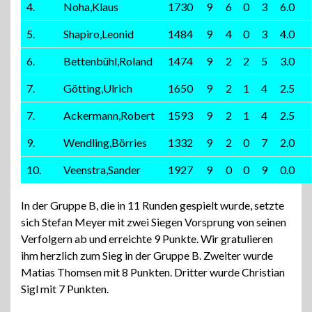
4.
Noha,Klaus
1730
9
6
0
3
6.0
5.
Shapiro,Leonid
1484
9
4
0
3
4.0
6.
Bettenbühl,Roland
1474
9
2
2
5
3.0
7.
Götting,Ulrich
1650
9
2
1
4
2.5
7.
Ackermann,Robert
1593
9
2
1
4
2.5
9.
Wendling,Börries
1332
9
2
0
7
2.0
10.
Veenstra,Sander
1927
9
0
0
9
0.0
In der Gruppe B, die in 11 Runden gespielt wurde, setzte
sich Stefan Meyer mit zwei Siegen Vorsprung von seinen
Verfolgern ab und erreichte 9 Punkte. Wir gratulieren
ihm herzlich zum Sieg in der Gruppe B. Zweiter wurde
Matias Thomsen mit 8 Punkten. Dritter wurde Christian
Sigl mit 7 Punkten.