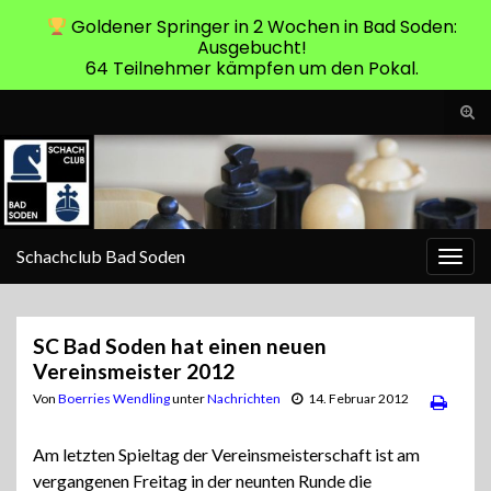
Goldener Springer in 2 Wochen in Bad Soden:
Ausgebucht!
64 Teilnehmer kämpfen um den Pokal.
Suc
ums
Search for:
Schachclub Bad Soden
Navi
umsc
SC Bad Soden hat einen neuen
Vereinsmeister 2012
Von
Boerries Wendling
unter
Nachrichten
14. Februar 2012
Am letzten Spieltag der Vereinsmeisterschaft ist am
vergangenen Freitag in der neunten Runde die