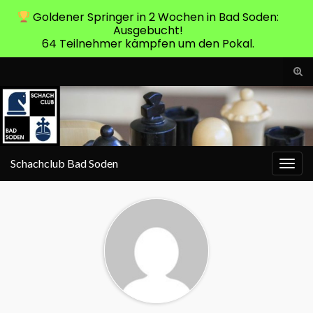
Goldener Springer in 2 Wochen in Bad Soden:
Ausgebucht!
64 Teilnehmer kämpfen um den Pokal.
Suc
ums
Search for:
Schachclub Bad Soden
Navi
umsc