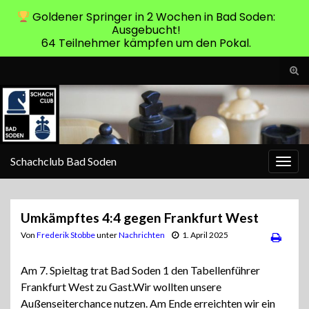
Goldener Springer in 2 Wochen in Bad Soden:
Ausgebucht!
64 Teilnehmer kämpfen um den Pokal.
Suc
ums
Search for:
Schachclub Bad Soden
Navi
umsc
Umkämpftes 4:4 gegen Frankfurt West
Von
Frederik Stobbe
unter
Nachrichten
1. April 2025
Am 7. Spieltag trat Bad Soden 1 den Tabellenführer
Frankfurt West zu Gast.Wir wollten unsere
Außenseiterchance nutzen. Am Ende erreichten wir ein