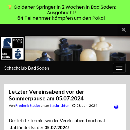
Goldener Springer in 2 Wochen in Bad Soden:
Ausgebucht!
64 Teilnehmer kämpfen um den Pokal.
Suc
ums
Search for:
Schachclub Bad Soden
Navi
umsc
Letzter Vereinsabend vor der
Sommerpause am 05.07.2024
Von
Frederik Stobbe
unter
Nachrichten
28. Juni 2024
Der letzte Termin, wo der Vereinsabend nochmal
stattfindet ist der
05.07.2024
!