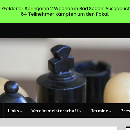
Goldener Springer in 2 Wochen in Bad Soden: Ausgebuch
64 Teilnehmer kämpfen um den Pokal.
Links
Vereinsmeisterschaft
Termine
Pre