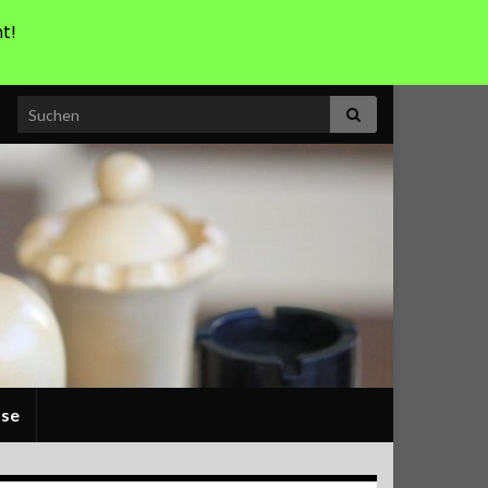
t!
Search for:
sse