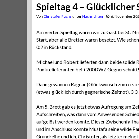
Spieltag 4 – Glücklicher
Von
Christofer Fuchs
unter
Nachrichten
6. November 20
Am vierten Spieltag waren wir zu Gast bei SC Ni
Start, aber alle Bretter waren besetzt. Wie schon 
0:2 in Rückstand.
Michael und Robert lieferten dann beide solide R
Punktelieferanten bei +200DWZ Gegnerschnitt!
Dann gewannen Ragnar (Glückwunsch zum ersten 
(etwas glücklich durch gegnerische Zeitnot). 3:3.
Am 5. Brett gab es jetzt etwas Aufregung um Zei
Aufschreiben, was dann vom Anwesenden Schieds
aufgelöst werden konnte. Dieser Zwischenfall hat
und im Anschluss konnte Mustafa seine wilde Pa
Grundreihe und ich, Christofer, als letzter mein