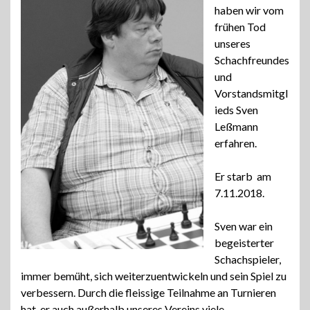
haben wir vom
frühen Tod
unseres
Schachfreundes
und
Vorstandsmitgl
ieds Sven
Leßmann
erfahren.
Er starb am
7.11.2018.
Sven war ein
begeisterter
Schachspieler,
immer bemüht, sich weiterzuentwickeln und sein Spiel zu
verbessern. Durch die fleissige Teilnahme an Turnieren
hat er auch außerhalb unseres Vereins viele