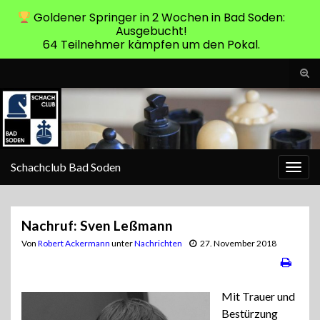
Goldener Springer in 2 Wochen in Bad Soden:
Ausgebucht!
64 Teilnehmer kämpfen um den Pokal.
Suc
ums
Search for:
Schachclub Bad Soden
Navi
umsc
Nachruf: Sven Leßmann
Von
Robert Ackermann
unter
Nachrichten
27. November 2018
Mit Trauer und
Bestürzung