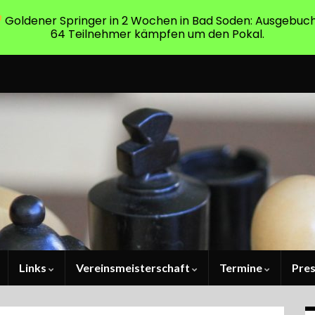
Goldener Springer in 2 Wochen in Bad Soden: Ausgebuch
64 Teilnehmer kämpfen um den Pokal.
Links
Vereinsmeisterschaft
Termine
Pre