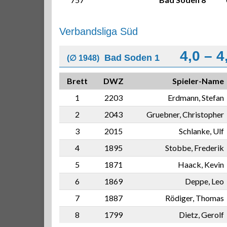
Verbandsliga Süd
4,0 – 4
Bad Soden 1
(∅ 1948)
Brett
DWZ
Spieler-Name
1
2203
Erdmann, Stefan
2
2043
Gruebner, Christopher
3
2015
Schlanke, Ulf
4
1895
Stobbe, Frederik
5
1871
Haack, Kevin
6
1869
Deppe, Leo
7
1887
Rödiger, Thomas
8
1799
Dietz, Gerolf