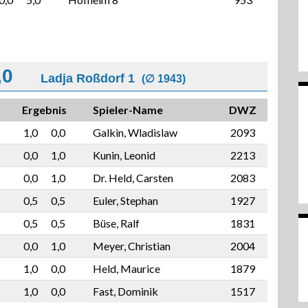
,0
Ladja Roßdorf 1
(∅ 1943)
Ergebnis
Spieler-Name
DWZ
1,0
0,0
Galkin, Wladislaw
2093
0,0
1,0
Kunin, Leonid
2213
0,0
1,0
Dr. Held, Carsten
2083
0,5
0,5
Euler, Stephan
1927
0,5
0,5
Büse, Ralf
1831
0,0
1,0
Meyer, Christian
2004
1,0
0,0
Held, Maurice
1879
1,0
0,0
Fast, Dominik
1517