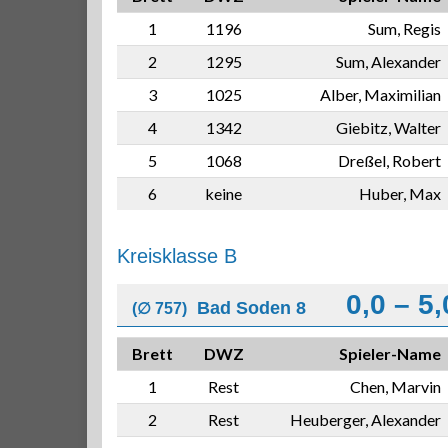
1
1196
Sum, Regis
2
1295
Sum, Alexander
3
1025
Alber, Maximilian
4
1342
Giebitz, Walter
5
1068
Dreßel, Robert
6
keine
Huber, Max
Kreisklasse B
0,0 – 5,
Bad Soden 8
(∅ 757)
Brett
DWZ
Spieler-Name
1
Rest
Chen, Marvin
2
Rest
Heuberger, Alexander