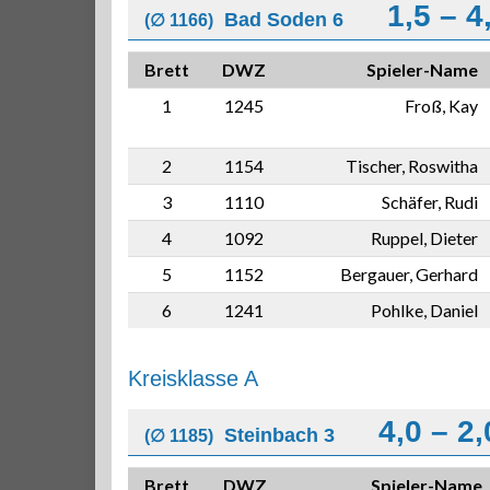
1,5 – 4
Bad Soden 6
(∅ 1166)
Brett
DWZ
Spieler-Name
1
1245
Froß, Kay
2
1154
Tischer, Roswitha
3
1110
Schäfer, Rudi
4
1092
Ruppel, Dieter
5
1152
Bergauer, Gerhard
6
1241
Pohlke, Daniel
Kreisklasse A
4,0 – 2,
Steinbach 3
(∅ 1185)
Brett
DWZ
Spieler-Name