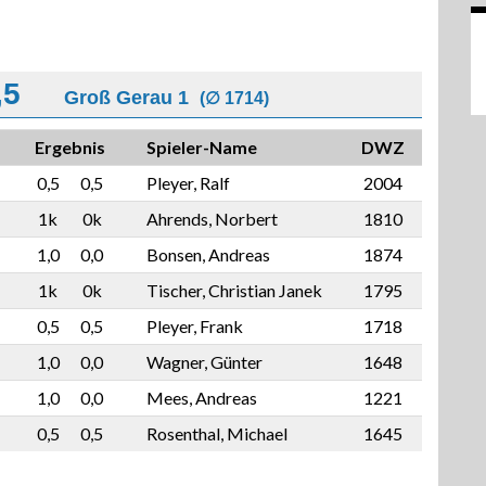
,5
Groß Gerau 1
(∅ 1714)
Ergebnis
Spieler-Name
DWZ
0,5
0,5
Pleyer, Ralf
2004
1k
0k
Ahrends, Norbert
1810
1,0
0,0
Bonsen, Andreas
1874
1k
0k
Tischer, Christian Janek
1795
0,5
0,5
Pleyer, Frank
1718
1,0
0,0
Wagner, Günter
1648
1,0
0,0
Mees, Andreas
1221
0,5
0,5
Rosenthal, Michael
1645