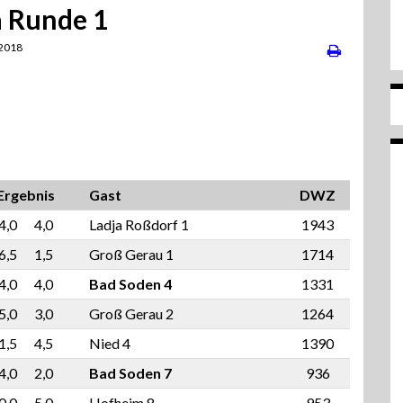
a Runde 1
 2018
Ergebnis
Gast
DWZ
4,0
4,0
Ladja Roßdorf 1
1943
6,5
1,5
Groß Gerau 1
1714
4,0
4,0
Bad Soden 4
1331
5,0
3,0
Groß Gerau 2
1264
1,5
4,5
Nied 4
1390
4,0
2,0
Bad Soden 7
936
0,0
5,0
Hofheim 8
953