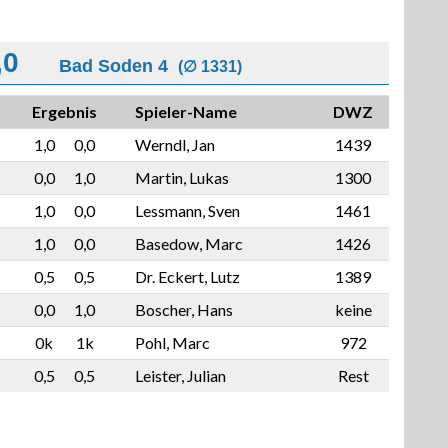
,0
Bad Soden 4
(∅ 1331)
Ergebnis
Spieler-Name
DWZ
1,0
0,0
Werndl, Jan
1439
0,0
1,0
Martin, Lukas
1300
1,0
0,0
Lessmann, Sven
1461
1,0
0,0
Basedow, Marc
1426
0,5
0,5
Dr. Eckert, Lutz
1389
0,0
1,0
Boscher, Hans
keine
0k
1k
Pohl, Marc
972
0,5
0,5
Leister, Julian
Rest