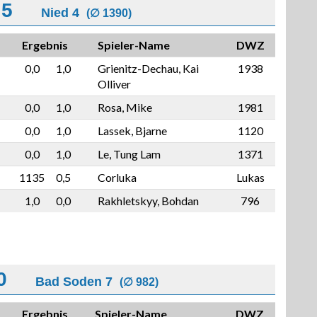
,5
Nied 4
(∅ 1390)
Ergebnis
Spieler-Name
DWZ
0,0
1,0
Grienitz-Dechau, Kai
1938
Olliver
0,0
1,0
Rosa, Mike
1981
0,0
1,0
Lassek, Bjarne
1120
0,0
1,0
Le, Tung Lam
1371
1135
0,5
Corluka
Lukas
1,0
0,0
Rakhletskyy, Bohdan
796
0
Bad Soden 7
(∅ 982)
Ergebnis
Spieler-Name
DWZ