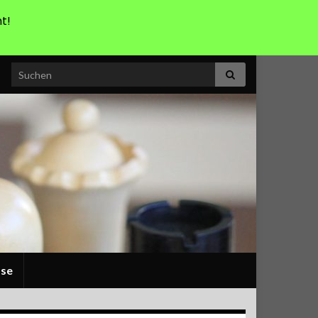
t!
Search for:
sse