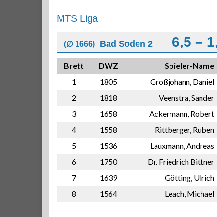
MTS Liga
6,5 – 1
Bad Soden 2
(∅ 1666)
Brett
DWZ
Spieler-Name
1
1805
Großjohann, Daniel
2
1818
Veenstra, Sander
3
1658
Ackermann, Robert
4
1558
Rittberger, Ruben
5
1536
Lauxmann, Andreas
6
1750
Dr. Friedrich Bittner
7
1639
Götting, Ulrich
8
1564
Leach, Michael