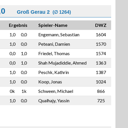
,0
Groß Gerau 2
(∅ 1264)
Ergebnis
Spieler-Name
DWZ
1,0
0,0
Engemann, Sebastian
1604
1,0
0,0
Peteani, Damien
1570
0,0
1,0
Friedel, Thomas
1574
0,0
1,0
Shah Mujadiddie, Ahmed
1363
1,0
0,0
Peschk, Kathrin
1387
1,0
0,0
Koop, Jonas
1024
0k
1k
Schween, Michael
866
1,0
0,0
Qualhajy, Yassin
725