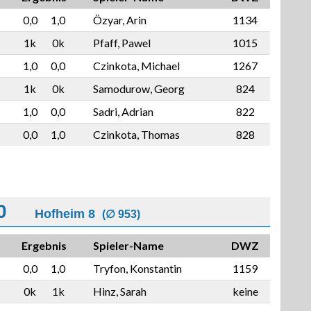
0,0
1,0
Özyar, Arin
1134
1k
0k
Pfaff, Pawel
1015
1,0
0,0
Czinkota, Michael
1267
1k
0k
Samodurow, Georg
824
1,0
0,0
Sadri, Adrian
822
0,0
1,0
Czinkota, Thomas
828
0
Hofheim 8
(∅ 953)
Ergebnis
Spieler-Name
DWZ
0,0
1,0
Tryfon, Konstantin
1159
0k
1k
Hinz, Sarah
keine