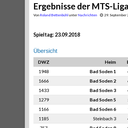
Ergebnisse der MTS-Lig
Von
Roland Bettenbühl
unter
Nachrichten
29. September
Spieltag: 23.09.2018
Übersicht
DWZ
Heim
1948
Bad Soden 1
1666
Bad Soden 2
1433
Bad Soden 3
1279
Bad Soden 5
1166
Bad Soden 6
1185
Steinbach 3
757
Bad Soden 8