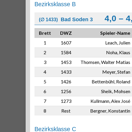
Bezirksklasse B
4,0 – 4
Bad Soden 3
(∅ 1433)
Brett
DWZ
Spieler-Name
1
1607
Leach, Julien
2
1584
Noha, Klaus
3
1453
Thomsen, Walter Matias
4
1433
Meyer, Stefan
5
1426
Bettenbühl, Roland
6
1256
Sheik, Mohsen
7
1273
Kullmann, Alex José
8
Rest
Bergner, Konstantin
Bezirksklasse C