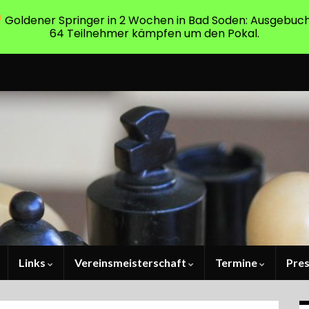
Goldener Springer in 2 Wochen in Bad Soden: Ausgebuch
64 Teilnehmer kämpfen um den Pokal.
Links
Vereinsmeisterschaft
Termine
Pre