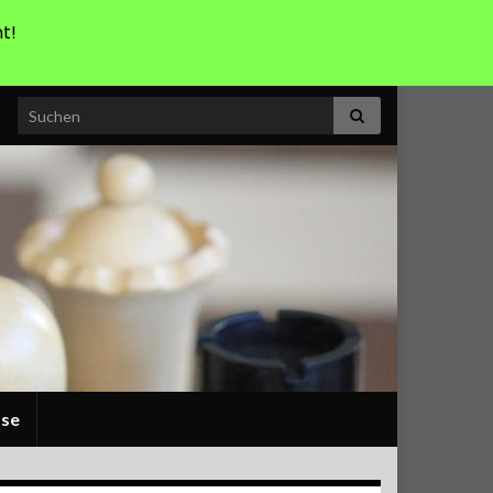
t!
Search for:
sse