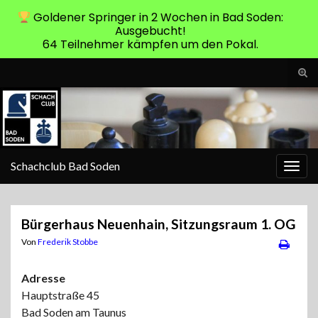
Goldener Springer in 2 Wochen in Bad Soden:
Ausgebucht!
64 Teilnehmer kämpfen um den Pokal.
Suc
ums
Search for:
Schachclub Bad Soden
Navi
umsc
Bürgerhaus Neuenhain, Sitzungsraum 1. OG
Von
Frederik Stobbe
Adresse
Hauptstraße 45
Bad Soden am Taunus