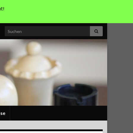
t!
Search for:
sse