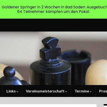
Goldener Springer in 2 Wochen in Bad Soden: Ausgebuch
64 Teilnehmer kämpfen um den Pokal.
Links
Vereinsmeisterschaft
Termine
Pre