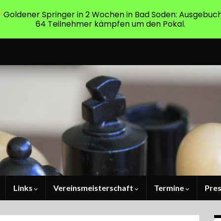
Goldener Springer in 2 Wochen in Bad Soden: Ausgebuch
64 Teilnehmer kämpfen um den Pokal.
Links
Vereinsmeisterschaft
Termine
Pre