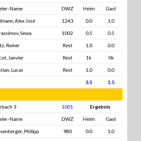
ieler-Name
DWZ
Heim
Gast
lmann, Alex José
1243
0.0
1.0
rassimov, Sewa
1002
0.5
0.5
tz, Reiner
Rest
1.0
0.0
ot, Janvier
Rest
1k
0k
tian, Lucas
Rest
1.0
0.0
3.5
1.5
zbach 3
1001
Ergebnis
ieler-Name
DWZ
Heim
Gast
senberger, Philipp
980
0.0
1.0