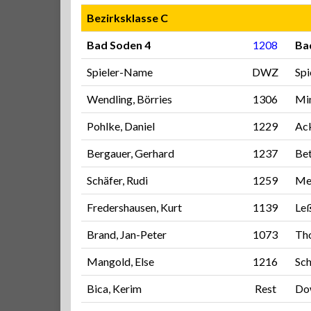
Bezirksklasse C
Bad Soden 4
1208
Ba
Spieler-Name
DWZ
Sp
Wendling, Börries
1306
Min
Pohlke, Daniel
1229
Ac
Bergauer, Gerhard
1237
Bet
Schäfer, Rudi
1259
Mey
Fredershausen, Kurt
1139
Le
Brand, Jan-Peter
1073
Th
Mangold, Else
1216
Sch
Bica, Kerim
Rest
Dow