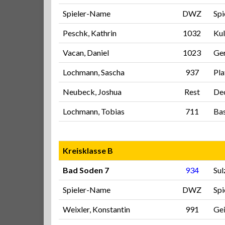
Spieler-Name
DWZ
Sp
Peschk, Kathrin
1032
Kul
Vacan, Daniel
1023
Ge
Lochmann, Sascha
937
Pla
Neubeck, Joshua
Rest
Dec
Lochmann, Tobias
711
Bas
Kreisklasse B
Bad Soden 7
934
Sul
Spieler-Name
DWZ
Sp
Weixler, Konstantin
991
Gei