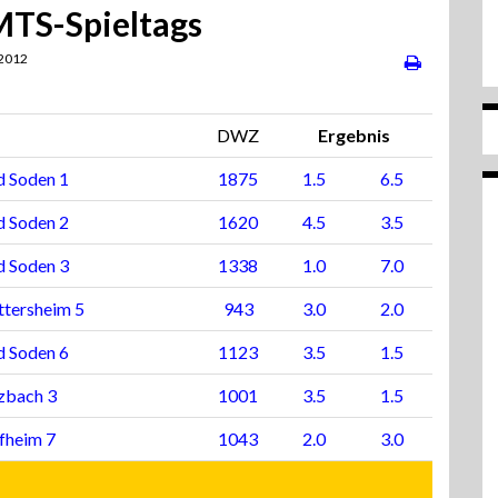
 MTS-Spieltags
 2012
DWZ
Ergebnis
d Soden 1
1875
1.5
6.5
d Soden 2
1620
4.5
3.5
d Soden 3
1338
1.0
7.0
tersheim 5
943
3.0
2.0
d Soden 6
1123
3.5
1.5
zbach 3
1001
3.5
1.5
fheim 7
1043
2.0
3.0