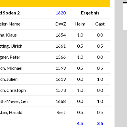
d Soden 2
1620
Ergebnis
ieler-Name
DWZ
Heim
Gast
a, Klaus
1654
1.0
0.0
ting, Ulrich
1661
0.5
0.5
ner, Peter
1566
1.0
0.0
ch, Michael
1599
0.5
0.5
ch, Julien
1619
0.0
1.0
ch, Christoph
1573
1.0
0.0
th-Meyer, Geir
1668
0.0
1.0
ten, Harald
Rest
0.5
0.5
4.5
3.5