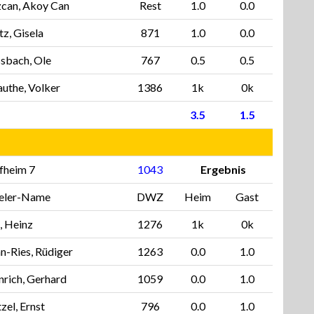
can, Akoy Can
Rest
1.0
0.0
z, Gisela
871
1.0
0.0
sbach, Ole
767
0.5
0.5
uthe, Volker
1386
1k
0k
3.5
1.5
fheim 7
1043
Ergebnis
ieler-Name
DWZ
Heim
Gast
l, Heinz
1276
1k
0k
n-Ries, Rüdiger
1263
0.0
1.0
rich, Gerhard
1059
0.0
1.0
zel, Ernst
796
0.0
1.0