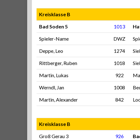
Kreisklasse B
Bad Soden 5
1013
Ha
Spieler-Name
DWZ
Sp
Deppe, Leo
1274
Sie
Rittberger, Ruben
1018
Sie
Martin, Lukas
922
Mai
Werndl, Jan
1008
Bec
Martin, Alexander
842
Loo
Kreisklasse B
Groß Gerau 3
926
Ba