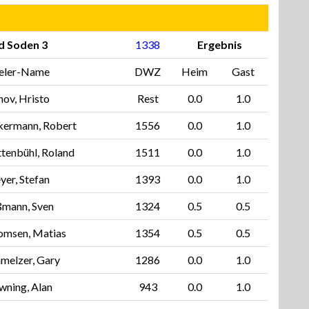
d Soden 3
1338
Ergebnis
ieler-Name
DWZ
Heim
Gast
ov, Hristo
Rest
0.0
1.0
kermann, Robert
1556
0.0
1.0
tenbühl, Roland
1511
0.0
1.0
er, Stefan
1393
0.0
1.0
ßmann, Sven
1324
0.5
0.5
omsen, Matias
1354
0.5
0.5
melzer, Gary
1286
0.0
1.0
ning, Alan
943
0.0
1.0