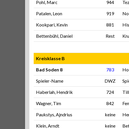
Pohl, Marc
944
Tez
Patalen, Leon
919
Not
Kookpari, Kevin
881
His
Bettenbühl, Daniel
Rest
Kna
Kreisklasse B
Bad Soden 8
783
Ho
Spieler-Name
DWZ
Sp
Haberlah, Hendrik
724
Til
Wagner, Tim
842
Fen
Paukstys, Ajndrius
keine
Hen
Klein, Arndt
keine
Bet