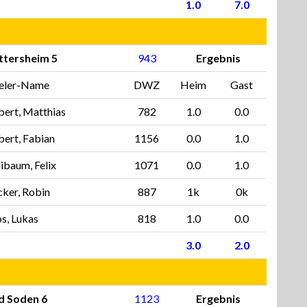
1.0
7.0
ttersheim 5
943
Ergebnis
ieler-Name
DWZ
Heim
Gast
bert, Matthias
782
1.0
0.0
bert, Fabian
1156
0.0
1.0
baum, Felix
1071
0.0
1.0
ker, Robin
887
1k
0k
s, Lukas
818
1.0
0.0
3.0
2.0
d Soden 6
1123
Ergebnis