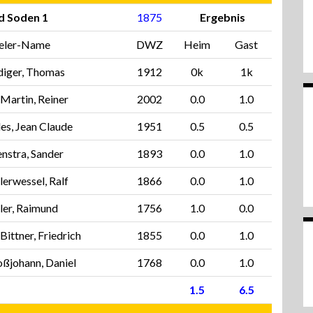
d Soden 1
1875
Ergebnis
ieler-Name
DWZ
Heim
Gast
diger, Thomas
1912
0k
1k
 Martin, Reiner
2002
0.0
1.0
les, Jean Claude
1951
0.5
0.5
nstra, Sander
1893
0.0
1.0
lerwessel, Ralf
1866
0.0
1.0
ler, Raimund
1756
1.0
0.0
 Bittner, Friedrich
1855
0.0
1.0
ßjohann, Daniel
1768
0.0
1.0
1.5
6.5