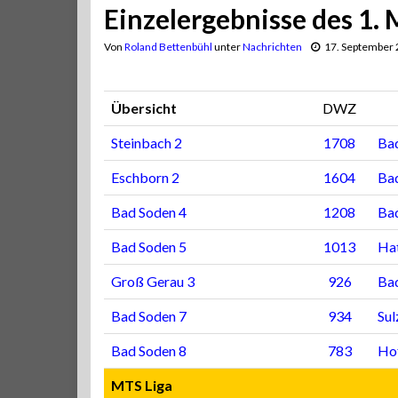
Einzelergebnisse des 1.
Von
Roland Bettenbühl
unter
Nachrichten
17. September
Übersicht
DWZ
Steinbach 2
1708
Ba
Eschborn 2
1604
Ba
Bad Soden 4
1208
Ba
Bad Soden 5
1013
Hat
Groß Gerau 3
926
Ba
Bad Soden 7
934
Sul
Bad Soden 8
783
Ho
MTS Liga