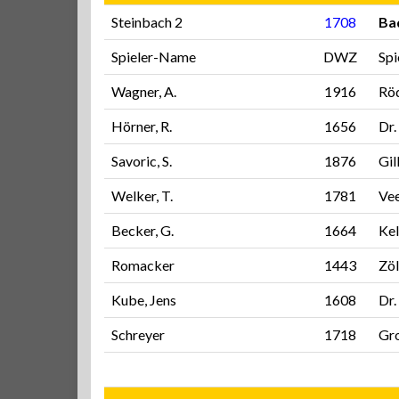
Steinbach 2
1708
Ba
Spieler-Name
DWZ
Sp
Wagner, A.
1916
Rö
Hörner, R.
1656
Dr.
Savoric, S.
1876
Gil
Welker, T.
1781
Vee
Becker, G.
1664
Kel
Romacker
1443
Zöl
Kube, Jens
1608
Dr.
Schreyer
1718
Gro