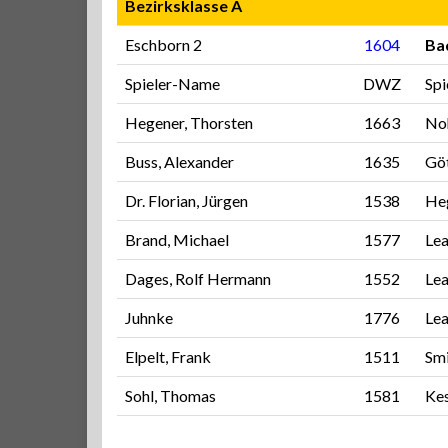
Bezirksklasse A
Eschborn 2
1604
Ba
Spieler-Name
DWZ
Sp
Hegener, Thorsten
1663
Noh
Buss, Alexander
1635
Göt
Dr. Florian, Jürgen
1538
Heg
Brand, Michael
1577
Lea
Dages, Rolf Hermann
1552
Lea
Juhnke
1776
Lea
Elpelt, Frank
1511
Smi
Sohl, Thomas
1581
Kes