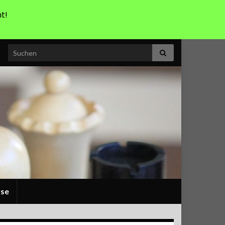
t!
Search for:
sse