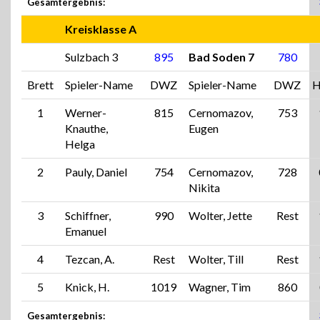
Gesamtergebnis:
Kreisklasse A
Sulzbach 3
895
Bad Soden 7
780
Brett
Spieler-Name
DWZ
Spieler-Name
DWZ
H
1
Werner-
815
Cernomazov,
753
Knauthe,
Eugen
Helga
2
Pauly, Daniel
754
Cernomazov,
728
Nikita
3
Schiffner,
990
Wolter, Jette
Rest
Emanuel
4
Tezcan, A.
Rest
Wolter, Till
Rest
5
Knick, H.
1019
Wagner, Tim
860
Gesamtergebnis: