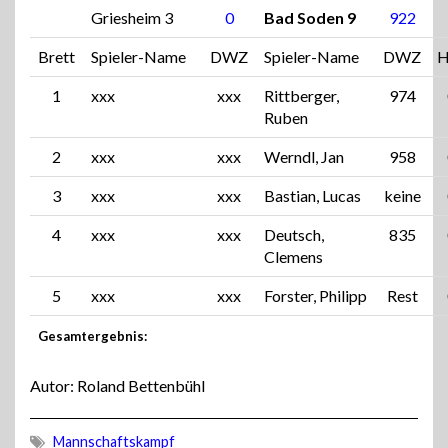
Griesheim 3
0
Bad Soden 9
922
Brett
Spieler-Name
DWZ
Spieler-Name
DWZ
H
1
xxx
xxx
Rittberger,
974
Ruben
2
xxx
xxx
Werndl, Jan
958
3
xxx
xxx
Bastian, Lucas
keine
4
xxx
xxx
Deutsch,
835
Clemens
5
xxx
xxx
Forster, Philipp
Rest
Gesamtergebnis:
Autor: Roland Bettenbühl
Mannschaftskampf