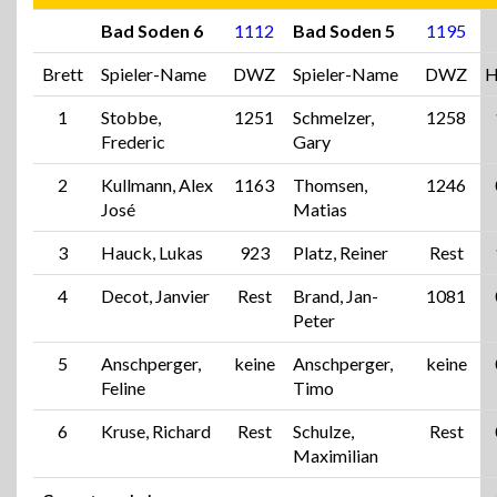
Bad Soden 6
1112
Bad Soden 5
1195
Brett
Spieler-Name
DWZ
Spieler-Name
DWZ
H
1
Stobbe,
1251
Schmelzer,
1258
Frederic
Gary
2
Kullmann, Alex
1163
Thomsen,
1246
José
Matias
3
Hauck, Lukas
923
Platz, Reiner
Rest
4
Decot, Janvier
Rest
Brand, Jan-
1081
Peter
5
Anschperger,
keine
Anschperger,
keine
Feline
Timo
6
Kruse, Richard
Rest
Schulze,
Rest
Maximilian