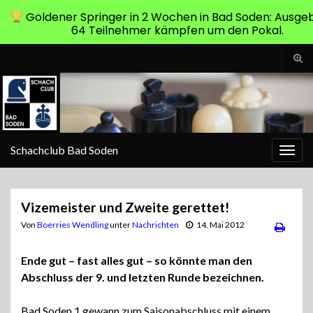
Goldener Springer in 2 Wochen in Bad Soden: Ausge
64 Teilnehmer kämpfen um den Pokal.
Suc
ums
Search for:
Schachclub Bad Soden
Navi
umsc
Vizemeister und Zweite gerettet!
Von
Boerries Wendling
unter
Nachrichten
14. Mai 2012
Ende gut – fast alles gut – so könnte man den
Abschluss der 9. und letzten Runde bezeichnen.
Bad Soden 1 gewann zum Saisonabschluss mit einem