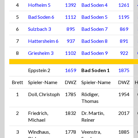
4
Hofheim 5
1392
Bad Soden 4
1261
5
Bad Soden 6
1112
Bad Soden 5
1195
6
Sulzbach 3
895
Bad Soden 7
869
7
Hattersheim 6
937
Bad Soden 8
891
8
Griesheim 3
1102
Bad Soden 9
922
Eppstein 2
1659
Bad Soden 1
1875
Brett
Spieler-Name
DWZ
Spieler-Name
DWZ
H
1
Doll, Christoph
1785
Rödiger,
1954
Thomas
2
Friedrich,
1832
Dr. Martin,
2017
Michael
Reiner
3
Windhaus,
1778
Veenstra,
1885