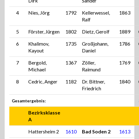
Dirk
Sander
4
Nies, Jörg
1792
Kellerwessel,
1863
Ralf
5
Förster, Jürgen
1802
Dietz, Gerolf
1889
6
Khalimov,
1735
Großjohann,
1786
Kayout
Daniel
7
Bergold,
1367
Zöller,
1769
Michael
Raimund
8
Cedric, Anger
1182
Dr. Bittner,
1840
Friedrich
Gesamtergebnis:
Bezirksklasse
A
Hattersheim 2
1610
Bad Soden 2
1613