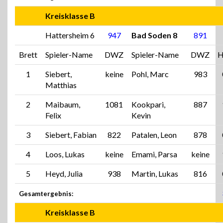
Kreisklasse B
Hattersheim 6
947
Bad Soden 8
891
Brett
Spieler-Name
DWZ
Spieler-Name
DWZ
H
1
Siebert,
keine
Pohl, Marc
983
Matthias
2
Maibaum,
1081
Kookpari,
887
Felix
Kevin
3
Siebert, Fabian
822
Patalen, Leon
878
4
Loos, Lukas
keine
Emami, Parsa
keine
5
Heyd, Julia
938
Martin, Lukas
816
Gesamtergebnis:
Kreisklasse B