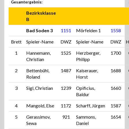
Gesamtergebnis:
Bezirksklasse
B
Bad Soden 3
1151
Mörfelden 1
1558
Brett
Spieler-Name
DWZ
Spieler-Name
DWZ
H
1
Hannemann,
1525
Herzberger,
1700
Christian
Philipp
2
Bettenbühl,
1487
Kaiserauer,
1688
Roland
Horst
3
Sigl, Christian
1239
Opificius,
1660
Baldur
4
Mangold, Else
1172
Scharff, Jürgen
1587
5
Gerassimov,
921
Sammons,
1654
Sewa
Daniel