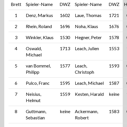
Brett
Spieler-Name
DWZ
Spieler-Name
DWZ
H
1
Denz, Markus
1602
Laue, Thomas
1721
2
Rhein, Roland
1696
Noha, Klaus
1676
3
Winkler, Klaus
1530
Hegner, Peter
1578
4
Oswald,
1713
Leach, Julien
1553
Michael
5
van Bommel,
1577
Leach,
1593
Philipp
Christoph
6
Pulco, Franc
1595
Leach, Michael
1587
7
Neisius,
1559
Kesten, Harald
keine
Helmut
8
Guttmann,
keine
Ackermann,
1583
Sebastian
Robert