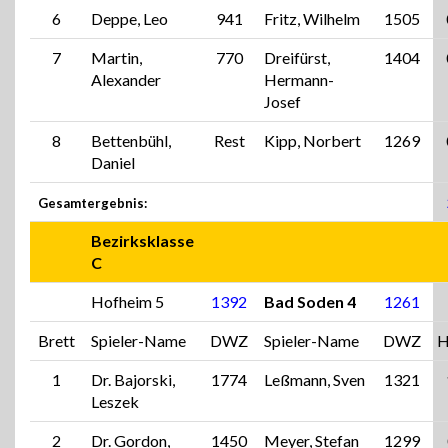
6
Deppe, Leo
941
Fritz, Wilhelm
1505
7
Martin,
770
Dreifürst,
1404
Alexander
Hermann-
Josef
8
Bettenbühl,
Rest
Kipp, Norbert
1269
Daniel
Gesamtergebnis:
Bezirksklasse
C
Hofheim 5
1392
Bad Soden 4
1261
Brett
Spieler-Name
DWZ
Spieler-Name
DWZ
H
1
Dr. Bajorski,
1774
Leßmann, Sven
1321
Leszek
2
Dr. Gordon,
1450
Meyer, Stefan
1299