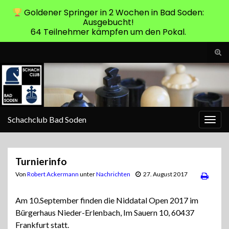
Goldener Springer in 2 Wochen in Bad Soden:
Ausgebucht!
64 Teilnehmer kämpfen um den Pokal.
Suc
ums
Search for:
Schachclub Bad Soden
Navi
umsc
Turnierinfo
Von
Robert Ackermann
unter
Nachrichten
27. August 2017
Am 10.September finden die Niddatal Open 2017 im
Bürgerhaus Nieder-Erlenbach, Im Sauern 10, 60437
Frankfurt statt.