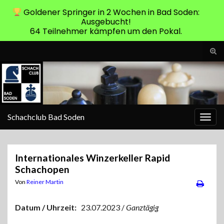
Goldener Springer in 2 Wochen in Bad Soden:
Ausgebucht!
64 Teilnehmer kämpfen um den Pokal.
Suc
ums
Search for:
Schachclub Bad Soden
Navi
umsc
Internationales Winzerkeller Rapid
Schachopen
Von
Reiner Martin
Datum / Uhrzeit:
23.07.2023 /
Ganztägig