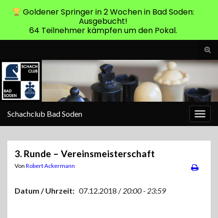
Goldener Springer in 2 Wochen in Bad Soden:
Ausgebucht!
64 Teilnehmer kämpfen um den Pokal.
Suc
ums
Search for:
Schachclub Bad Soden
Navi
umsc
3. Runde – Vereinsmeisterschaft
Von
Robert Ackermann
Datum / Uhrzeit:
07.12.2018 /
20:00 - 23:59