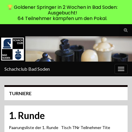
Goldener Springer in 2 Wochen in Bad Soden:
Ausgebucht!
64 Teilnehmer kämpfen um den Pokal.
Suc
ums
Search for:
Schachclub Bad Soden
Navi
umsc
TURNIERE
1. Runde
Paarungsliste der 1. Runde Tisch TNr Teilnehmer Tite