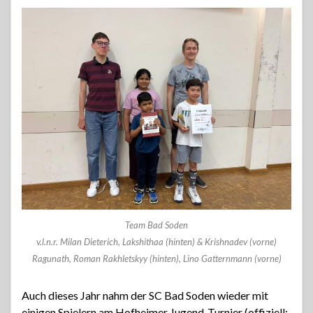
Team Bad Soden
v.l.n.r. Milan Dieterich, Lakshithaa (hinten) & Krishnadev (vorne)
Ragunath, Roman Rakhletskyy (hinten), Lino Gatternmann (vorne)
Auch dieses Jahr nahm der SC Bad Soden wieder mit
einigen Spielern am Hofheimer Jugend-Turnier (offiziell: