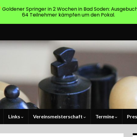
Goldener Springer in 2 Wochen in Bad Soden: Ausgebuch
64 Teilnehmer kämpfen um den Pokal.
Links
Vereinsmeisterschaft
Termine
Pre