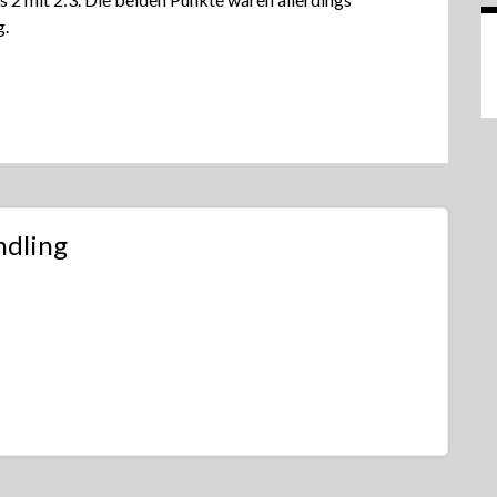
g.
ndling