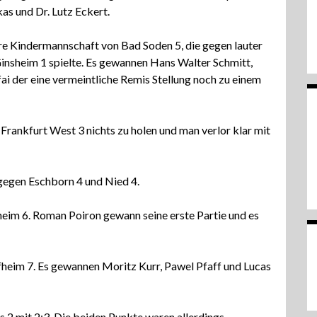
as und Dr. Lutz Eckert.
re Kindermannschaft von Bad Soden 5, die gegen lauter
nsheim 1 spielte. Es gewannen Hans Walter Schmitt,
ai der eine vermeintliche Remis Stellung noch zu einem
Frankfurt West 3 nichts zu holen und man verlor klar mit
 gegen Eschborn 4 und Nied 4.
eim 6. Roman Poiron gewann seine erste Partie und es
fheim 7. Es gewannen Moritz Kurr, Pawel Pfaff und Lucas
 2 mit 2:3. Die beiden Punkte waren allerdings