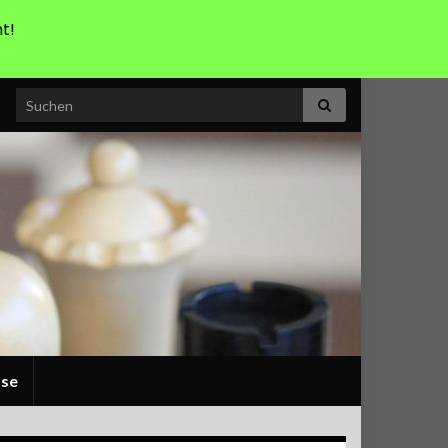
t!
Search for:
sse