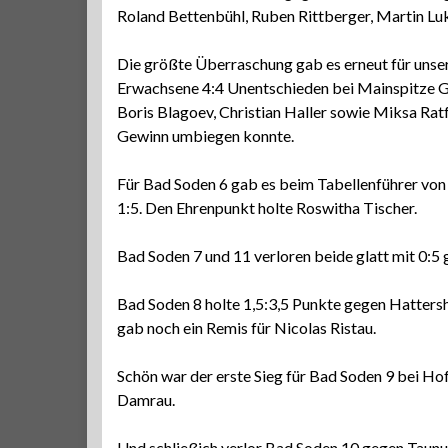
Roland Bettenbühl, Ruben Rittberger, Martin Luk
Die größte Überraschung gab es erneut für unse
Erwachsene 4:4 Unentschieden bei Mainspitze Gi
Boris Blagoev, Christian Haller sowie Miksa Ratf
Gewinn umbiegen konnte.
Für Bad Soden 6 gab es beim Tabellenführer von 
1:5. Den Ehrenpunkt holte Roswitha Tischer.
Bad Soden 7 und 11 verloren beide glatt mit 0:5
Bad Soden 8 holte 1,5:3,5 Punkte gegen Hattersh
gab noch ein Remis für Nicolas Ristau.
Schön war der erste Sieg für Bad Soden 9 bei Ho
Damrau.
Und schließich verlor Bad Soden 10 gegen Taunus