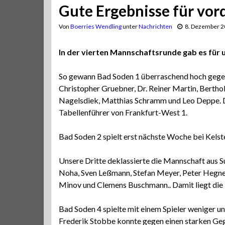
Gute Ergebnisse für vo
Von
Boerries Wendling
unter
Nachrichten
8. Dezember 
In der vierten Mannschaftsrunde gab es für 
So gewann Bad Soden 1 überraschend hoch gegen
Christopher Gruebner, Dr. Reiner Martin, Berth
Nagelsdiek, Matthias Schramm und Leo Deppe. D
Tabellenführer von Frankfurt-West 1.
Bad Soden 2 spielt erst nächste Woche bei Kelst
Unsere Dritte deklassierte die Mannschaft aus 
Noha, Sven Leßmann, Stefan Meyer, Peter Hegner
Minov und Clemens Buschmann.. Damit liegt die 
Bad Soden 4 spielte mit einem Spieler weniger u
Frederik Stobbe konnte gegen einen starken Ge